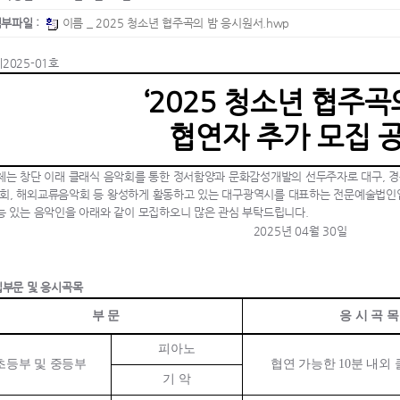
부파일 :
이름 _ 2025 청소년 협주곡의 밤 응시원서.hwp
제
2025-01
호
‘
2025
청소년 협주곡의
협연자 추가 모집 
체는 창단 이래 클래식 음악회를 통한 정서함양과 문화감성개발의 선두주자로 대구
,
경
회
,
해외교류음악회 등 왕성하게 활동하고 있는 대구광역시를 대표하는 전문예술법인
능 있는 음악인을 아래와 같이 모집하오니 많은 관심 부탁드립니다
.
2025
년
04
월
30
일
부문 및 응시곡목
부 문
응 시 곡 목
피아노
초등부 및 중등부
협연 가능한
10
분 내외
기 악