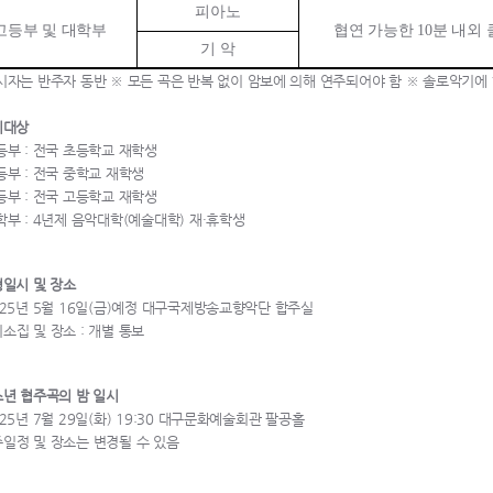
피아노
고등부 및 대학부
협연 가능한
10
분 내외
기 악
시자는 반주자 동반
※
모든 곡은 반복 없이 암보에 의해 연주되어야 함 ※ 솔로악기에 
응시대상
등부 : 전국 초등학교 재학생
등부 : 전국 중학교 재학생
등부 : 전국 고등학교 재학생
학부 : 4년제 음악대학(예술대학) 재·휴학생
형일시 및 장소
025년 5월 16일(금)예정 대구국제방송교향악단 합주실
소집 및 장소 : 개별 통보
청소년 협주곡의 밤 일시
25년 7월 29일(화) 19:30 대구문화예술회관 팔공홀
주일정 및 장소는 변경될 수 있음