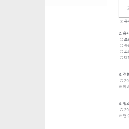
※
응
2. 
○ 초
○ 중
○ 고
○ 대
3. 전
○ 2
※ 예비
4. 
○ 20
※ 연