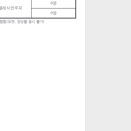
0
명
 클래식연주곡
0
명
함함(듀엣, 앙상블 응시 불가)