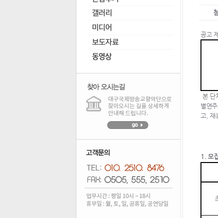
첨
공고 
본 단
별연주
고
,
재
1.
모집