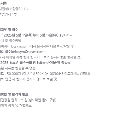
출서류
시원서(소정양식) 1부
학증명서 1부
원서교부 및 접수
 :
2025년 5월 1일(목)부터 5월 14일(수) 18시까지
수처 및 접수방법
페이지(mbcsym.com)에서 응시서류 다운로드/작성 후
일 접수(mbcsym@naver.com)
수 시 이메일 제목 란에 반드시 파트와 응시자명을 명시할 것.
. 2025 청소년 협주곡의 밤 [(초등)바이올린] 홍길동)
출된 서류는 변경할 수 없음
료 : 50,000원 (대구은행504-10-108304-3 아트애비뉴컴퍼니)
서료 입금 시 반드시 응시자 명으로 보낼 것
형방법 및 합격자 발표
기전형을 원칙으로 함(심사위원 별도 구성)
페이지 공지 및 개별통보