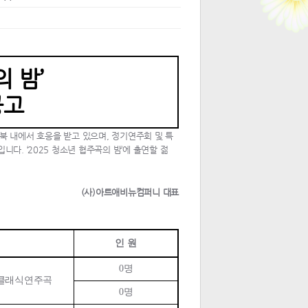
 밤’
공고
북 내에서 호응을 받고 있으며
,
정기연주회 및 특
입니다
.
‘
2025
청소년 협주곡의 밤’에 출연할 젊
(
사
)
아트애비뉴컴퍼니 대표
인 원
0
명
 클래식연주곡
0
명