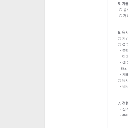
5. 제
○ 응
○ 재
6. 
○ 기간
○ 접
- 홈
이메
- 접
(Ex
- 제
○ 원서
- 원
7. 전
- 실
- 홈